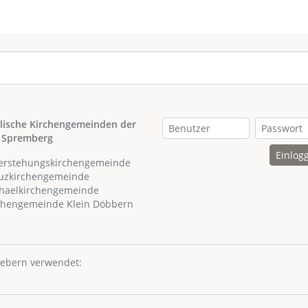
lische Kirchengemeinden der
 Spremberg
Einlog
ferstehungskirchengemeinde
euzkirchengemeinde
chaelkirchengemeinde
rchengemeinde Klein Döbbern
hebern verwendet: