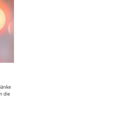
Bänke
n die