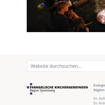
Evange
Region
Ev. Au
Ev. Kr