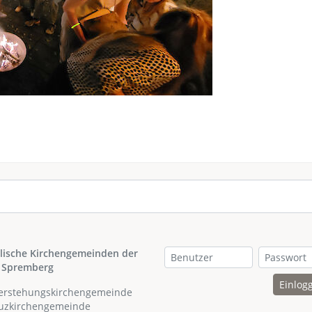
lische Kirchengemeinden der
 Spremberg
Einlog
ferstehungskirchengemeinde
euzkirchengemeinde