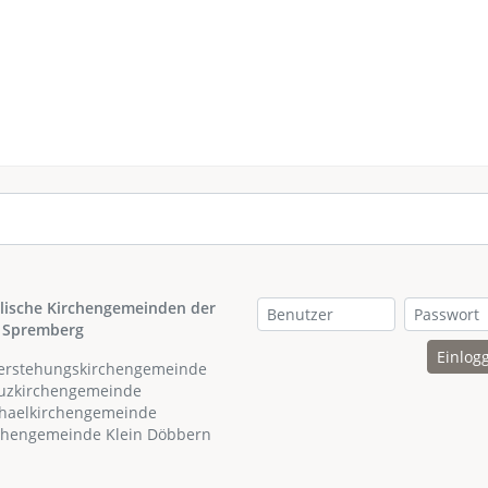
lische Kirchengemeinden der
 Spremberg
Einlog
ferstehungskirchengemeinde
euzkirchengemeinde
chaelkirchengemeinde
rchengemeinde Klein Döbbern