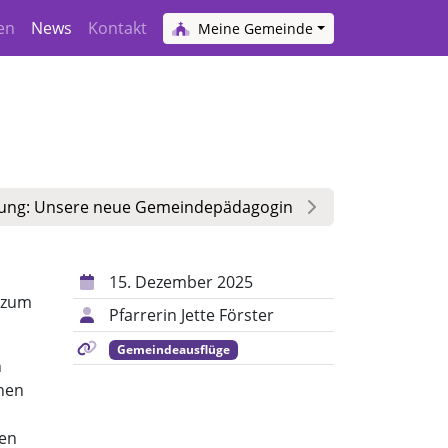
en
News
Kontakt
Meine Gemeinde
ung: Unsere neue Gemeindepädagogin
15. Dezember 2025
 zum
Pfarrerin Jette Förster
Gemeindeausflüge
n
chen
ren