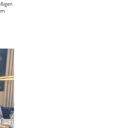
äßigen
 im