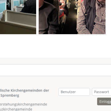
lische Kirchengemeinden der
 Spremberg
Einlog
ferstehungskirchengemeinde
euzkirchengemeinde