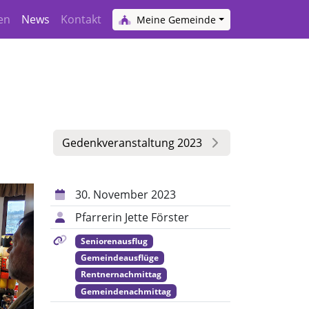
en
News
Kontakt
Meine Gemeinde
Gedenkveranstaltung 2023
30. November 2023
Pfarrerin Jette Förster
Seniorenausflug
Gemeindeausflüge
Rentnernachmittag
Gemeindenachmittag