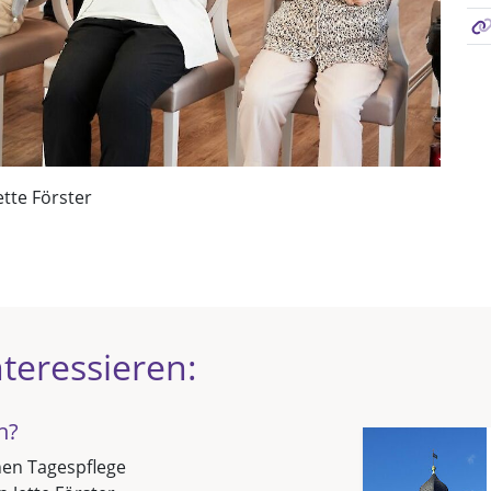
ette Förster
teressieren:
n?
chen Tagespflege