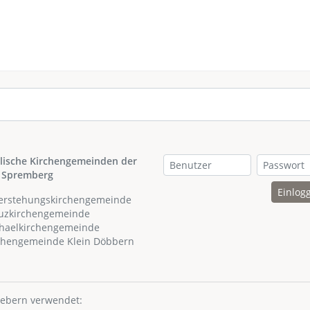
lische Kirchengemeinden der
 Spremberg
Einlog
ferstehungskirchengemeinde
euzkirchengemeinde
chaelkirchengemeinde
rchengemeinde Klein Döbbern
hebern verwendet: