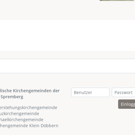
lische Kirchengemeinden der
 Spremberg
Einlog
ferstehungskirchengemeinde
euzkirchengemeinde
chaelkirchengemeinde
rchengemeinde Klein Döbbern