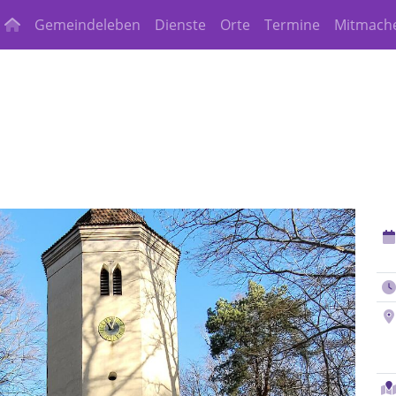
Gemeindeleben
Dienste
Orte
Termine
Mitmach
light)