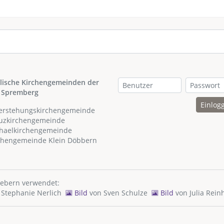
lische Kirchengemeinden der
 Spremberg
Einlog
ferstehungskirchengemeinde
euzkirchengemeinde
chaelkirchengemeinde
rchengemeinde Klein Döbbern
hebern verwendet:
n
Stephanie Nerlich
Bild
von
Sven Schulze
Bild
von
Julia Rein