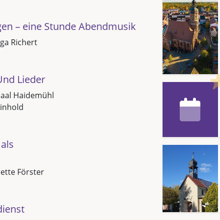
gen – eine Stunde Abendmusik
ga Richert
Und Lieder
saal Haidemühl
inhold
als
Jette Förster
dienst