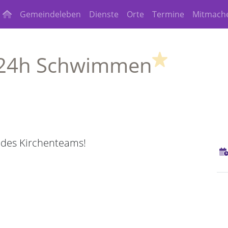
Gemeindeleben
Dienste
Orte
Termine
Mitmach
(Highligh
 24h Schwimmen
 des Kirchenteams!