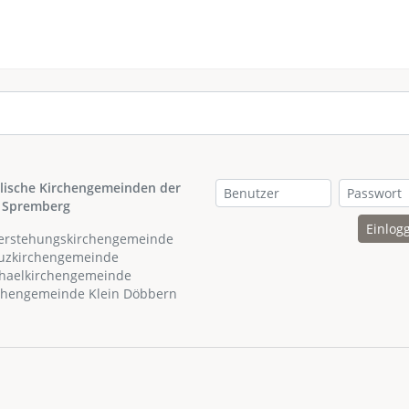
lische Kirchengemeinden der
 Spremberg
Einlog
ferstehungskirchengemeinde
euzkirchengemeinde
chaelkirchengemeinde
rchengemeinde Klein Döbbern