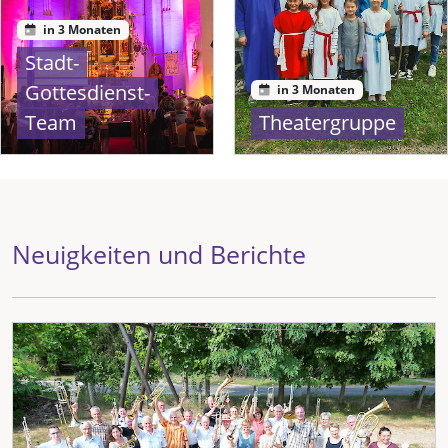
in 3 Monaten
Stadt-
Gottesdienst-
in 3 Monaten
Team
Theatergruppe
Neuigkeiten und Berichte