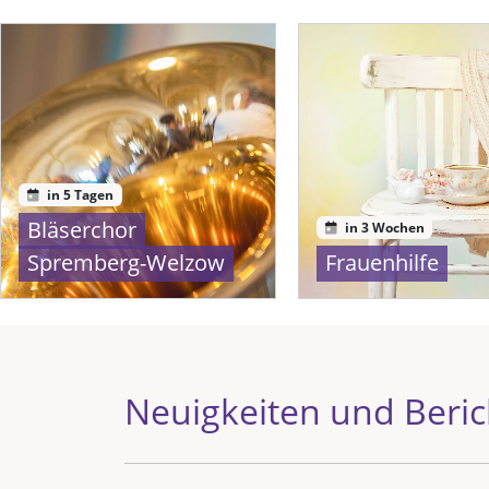
in 5 Tagen
Bläserchor
in 3 Wochen
Spremberg-Welzow
Frauenhilfe
Neuigkeiten und Beric