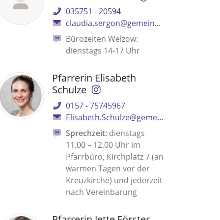
035751 - 20594
claudia.sergon@gemeinsam.ekbo.de
Bürozeiten Welzow:
dienstags 14-17 Uhr
Pfarrerin Elisabeth
Schulze
0157 - 75745967
Elisabeth.Schulze@gemeinsam.ekbo.de
Sprechzeit:
dienstags
11.00 – 12.00 Uhr im
Pfarrbüro, Kirchplatz 7 (an
warmen Tagen vor der
Kreuzkirche) und jederzeit
nach Vereinbarung
Pfarrerin Jette Förster