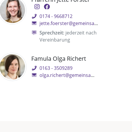
0174 - 9668712
jette.foerster@gemeinsam.ekbo.de
Sprechzeit:
jederzeit nach
Vereinbarung
Famula Olga Richert
0163 - 3509289
olga.richert@gemeinsam.ekbo.de