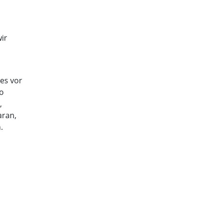
wir
es vor
so
,
aran,
.