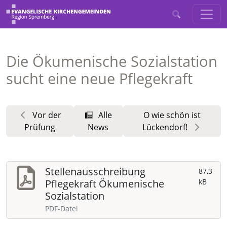
Die Ökumenische Sozialstation
sucht eine neue Pflegekraft
Vor der
Alle
O wie schön ist
Prüfung
News
Lückendorf!
Stellenausschreibung
87,3
Pflegekraft Ökumenische
kB
Sozialstation
PDF-Datei