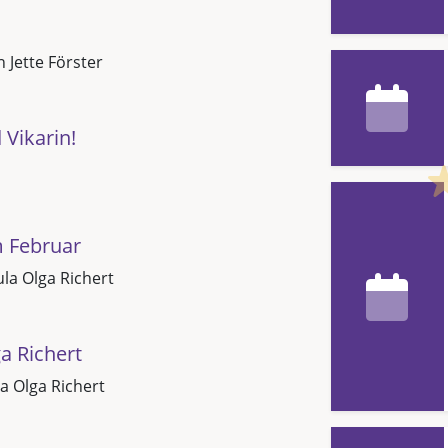
n Jette Förster
Vikarin!
m Februar
la Olga Richert
a Richert
a Olga Richert