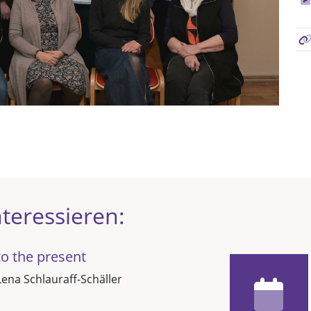
teressieren:
o the present
Lena Schlauraff-Schäller