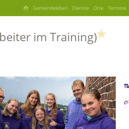
Gemeindeleben
Dienste
Orte
Termine
(Highl
beiter im Training)