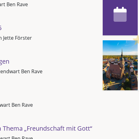
rt Ben Rave
5
n Jette Förster
egen
gendwart Ben Rave
wart Ben Rave
 Thema „Freundschaft mit Gott“
wart Ben Rave