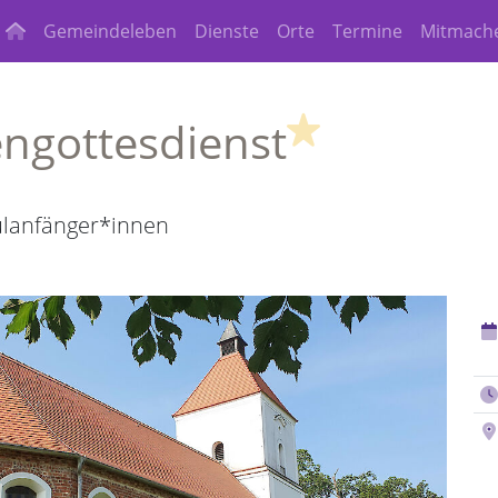
Gemeindeleben
Dienste
Orte
Termine
Mitmach
(Highlight)
engottesdienst
ulanfänger*innen