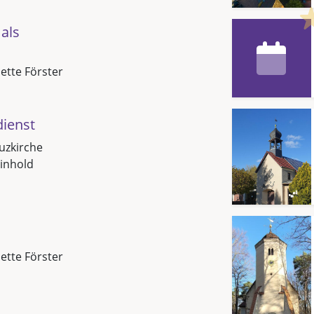
als
Jette Förster
dienst
uzkirche
inhold
Jette Förster