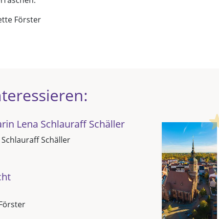
erraschen.
ette Förster
teressieren:
in Lena Schlauraff Schäller
 Schlauraff Schäller
cht
Förster