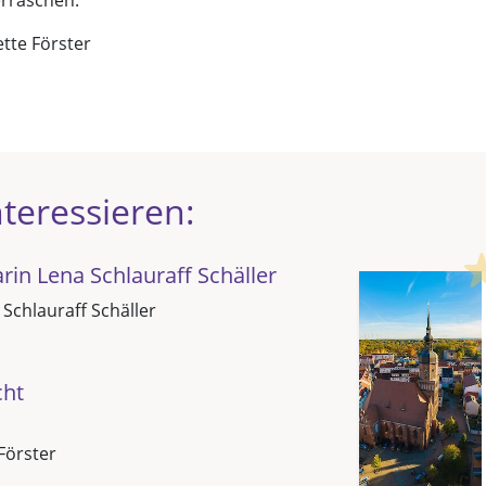
erraschen.
ette Förster
teressieren:
in Lena Schlauraff Schäller
 Schlauraff Schäller
cht
Förster