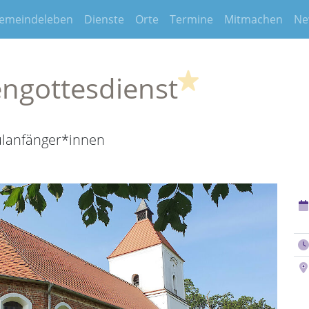
emeindeleben
Dienste
Orte
Termine
Mitmachen
Ne
(Highlight)
engottesdienst
ulanfänger*innen