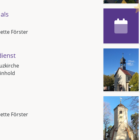
als
Jette Förster
dienst
uzkirche
inhold
Jette Förster