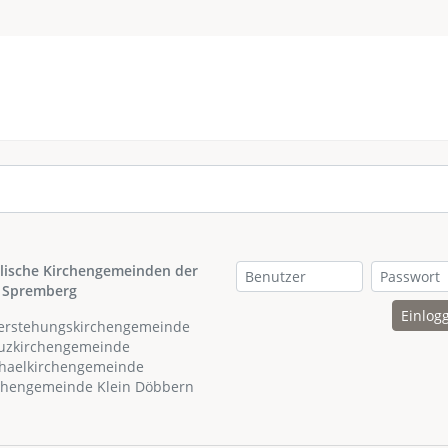
lische Kirchengemeinden der
 Spremberg
Einlog
ferstehungskirchengemeinde
euzkirchengemeinde
chaelkirchengemeinde
rchengemeinde Klein Döbbern