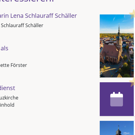
in Lena Schlauraff Schäller
 Schlauraff Schäller
als
Jette Förster
dienst
uzkirche
inhold