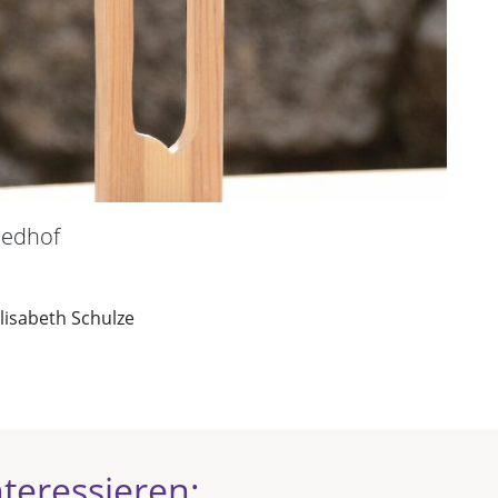
iedhof
Elisabeth Schulze
teressieren: