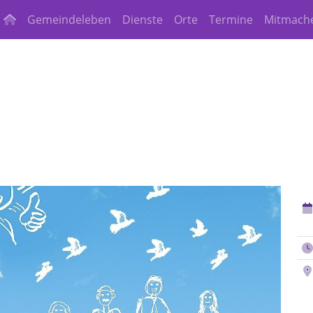
Gemeindeleben
Dienste
Orte
Termine
Mitmach
light)