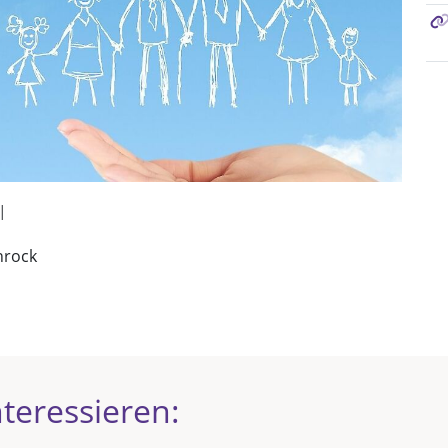
l
nrock
teressieren: