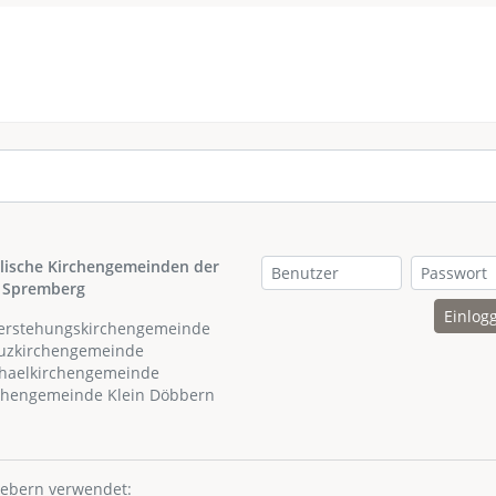
lische Kirchengemeinden der
 Spremberg
Einlog
ferstehungskirchengemeinde
euzkirchengemeinde
chaelkirchengemeinde
rchengemeinde Klein Döbbern
hebern verwendet: