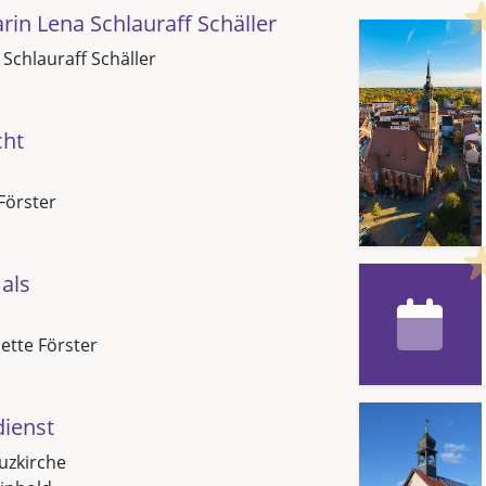
in Lena Schlauraff Schäller
 Schlauraff Schäller
cht
Förster
als
Jette Förster
dienst
uzkirche