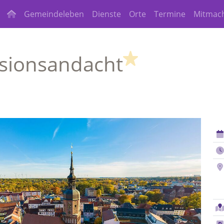
Gemeindeleben
Dienste
Orte
Termine
Mitmac
(Highlight)
sionsandacht