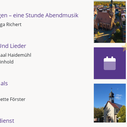
gen – eine Stunde Abendmusik
ga Richert
Und Lieder
saal Haidemühl
inhold
als
Jette Förster
dienst