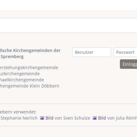
lische Kirchengemeinden der
 Spremberg
Einlog
ferstehungskirchengemeinde
euzkirchengemeinde
chaelkirchengemeinde
rchengemeinde Klein Döbbern
hebern verwendet:
n
Stephanie Nerlich
Bild
von
Sven Schulze
Bild
von
Julia Rein