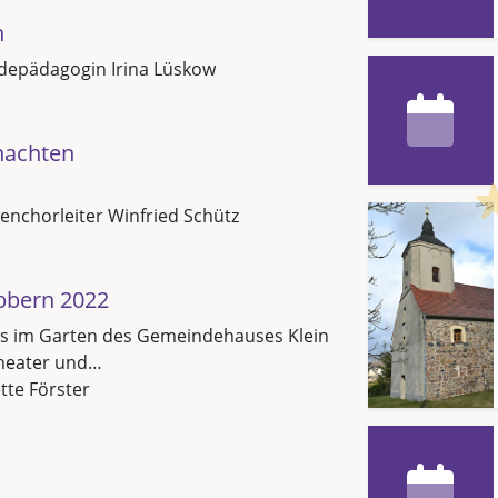
n
epädagogin Irina Lüskow
nachten
nchorleiter Winfried Schütz
bbern 2022
 es im Garten des Gemeindehauses Klein
heater und…
ette Förster