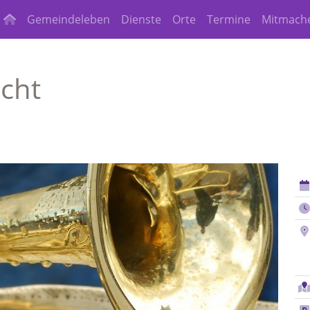
Gemeindeleben
Dienste
Orte
Termine
Mitmach
cht