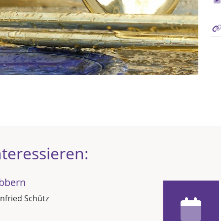
teressieren:
öbbern
nfried Schütz