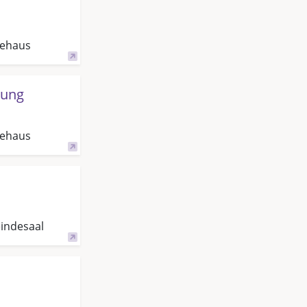
dehaus
hung
dehaus
indesaal