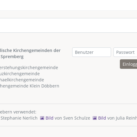
lische Kirchengemeinden der
 Spremberg
Einlog
ferstehungskirchengemeinde
euzkirchengemeinde
chaelkirchengemeinde
rchengemeinde Klein Döbbern
hebern verwendet:
n
Stephanie Nerlich
Bild
von
Sven Schulze
Bild
von
Julia Rein