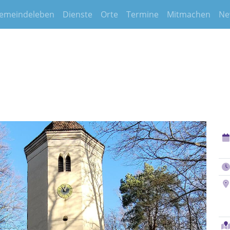
emeindeleben
Dienste
Orte
Termine
Mitmachen
Ne
light)