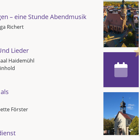
gen – eine Stunde Abendmusik
ga Richert
Und Lieder
saal Haidemühl
inhold
als
Jette Förster
dienst