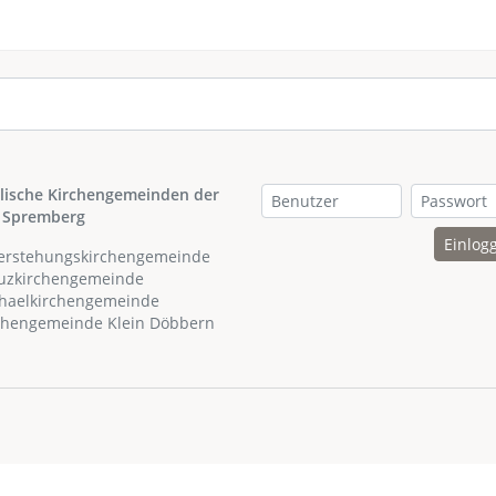
lische Kirchengemeinden der
 Spremberg
Einlog
ferstehungskirchengemeinde
euzkirchengemeinde
chaelkirchengemeinde
rchengemeinde Klein Döbbern