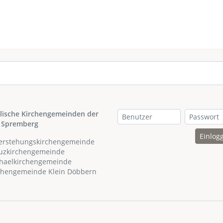
lische Kirchengemeinden der
 Spremberg
Einlog
ferstehungskirchengemeinde
euzkirchengemeinde
chaelkirchengemeinde
rchengemeinde Klein Döbbern