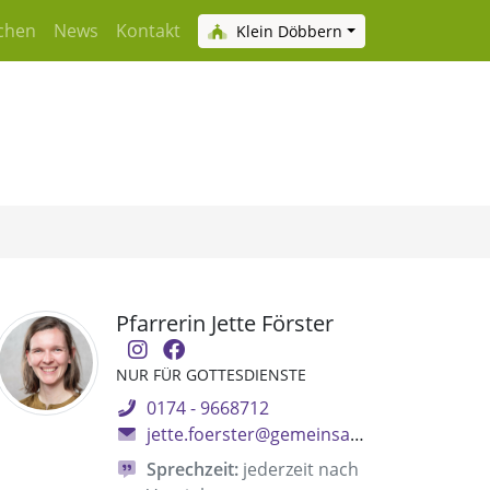
chen
News
Kontakt
Klein Döbbern
Pfarrerin Jette Förster
NUR FÜR GOTTESDIENSTE
0174 - 9668712
jette.foerster@gemeinsam.ekbo.de
Sprechzeit:
jederzeit nach