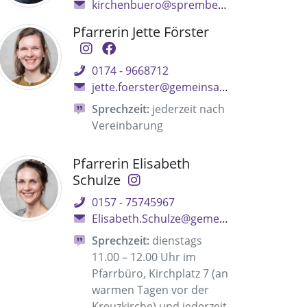
kirchenbuero@spremberg-evangelisch.de
Pfarrerin Jette Förster
0174 - 9668712
jette.foerster@gemeinsam.ekbo.de
Sprechzeit:
jederzeit nach
Vereinbarung
Pfarrerin Elisabeth
Schulze
0157 - 75745967
Elisabeth.Schulze@gemeinsam.ekbo.de
Sprechzeit:
dienstags
11.00 – 12.00 Uhr im
Pfarrbüro, Kirchplatz 7 (an
warmen Tagen vor der
Kreuzkirche) und jederzeit