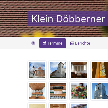
Klein Döbberner 
Termine
Berichte