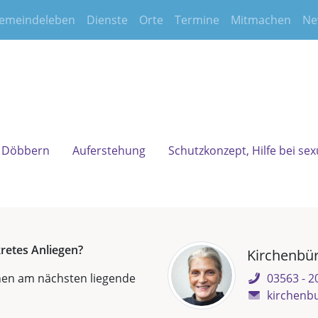
emeindeleben
Dienste
Orte
Termine
Mitmachen
Ne
in Döbbern
Auferstehung
Schutzkonzept, Hilfe bei sex
retes Anliegen?
Kirchenbür
hnen am nächsten liegende
03563 - 2
kirchenb