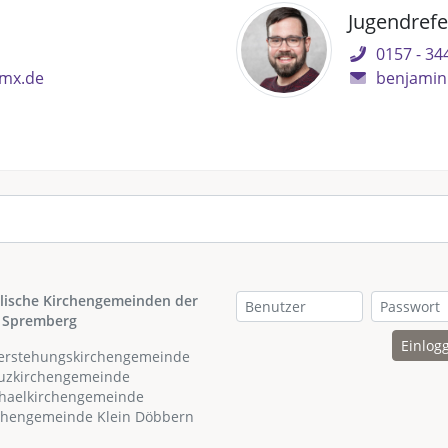
Jugendrefe
0157 - 3
gmx.de
benjamin
lische Kirchengemeinden der
 Spremberg
Einlog
ferstehungskirchengemeinde
euzkirchengemeinde
chaelkirchengemeinde
rchengemeinde Klein Döbbern