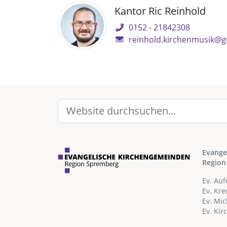
Kantor Ric Reinhold
0152 - 21842308
reinhold.kirchenmusik@
Evange
Region
Ev. Au
Ev. Kr
Ev. Mi
Ev. Ki