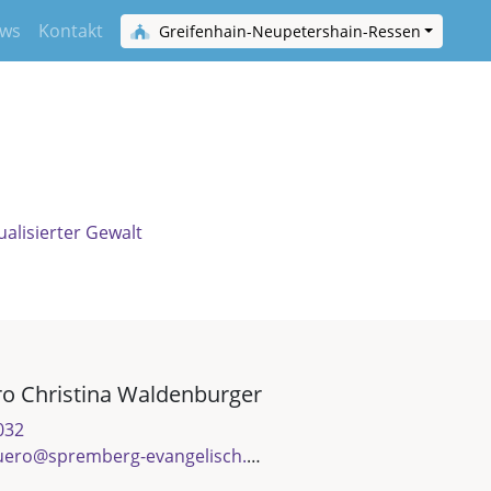
ws
Kontakt
Greifenhain-Neupetershain-Ressen
ualisierter Gewalt
o Christina Waldenburger
032
uero@spremberg-evangelisch.de