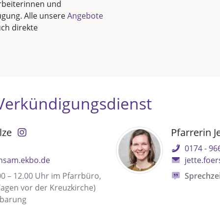
rbeiterinnen und
ügung. Alle unsere
Angebote
ch direkte
 Verkündigungsdienst
lze
Pfarrerin J
0174 - 96
insam.ekbo.de
jette.fo
0 – 12.00 Uhr im Pfarrbüro,
Sprechzei
Tagen vor der Kreuzkirche)
nbarung