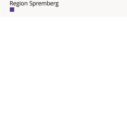
Evangelische Kirchengemeinden der Region Spremberg
Ev. Auferstehungskirchengemeinde
Ev. Kreuzkirchengemeinde
Ev. Michaelkirchengemeinde
Ev. Kirchengemeinde Klein Döbbern
Einloggen
Netzwerk
Datenschutz
Impressum