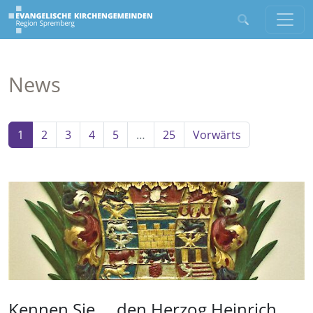
News
1
2
3
4
5
…
25
Vorwärts
Kennen Sie … den Herzog Heinrich