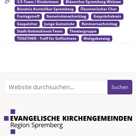
3-S-Team / Kinderteam
Bläserchor Spremberg-Welzow
Bündnis #unteilbar Spremberg
Ökumenischer Chor
Freitagstreff
Gemeindenachmittag
Gesprächskreis
Gospelchor
Junge Gemeinde
Rentnernachmittag
Stadt-Gottesdienst-Team
Theatergruppe
TOGETHER - Treff für Geflüchtete
Weltgebetstag
Suchen