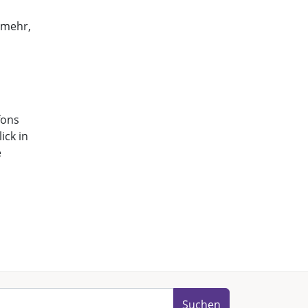
 mehr,
fons
ick in
e
Suchen