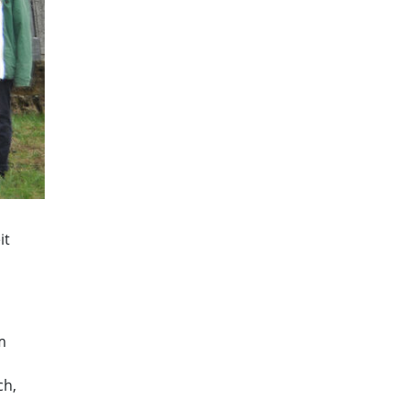
it
m
ch,