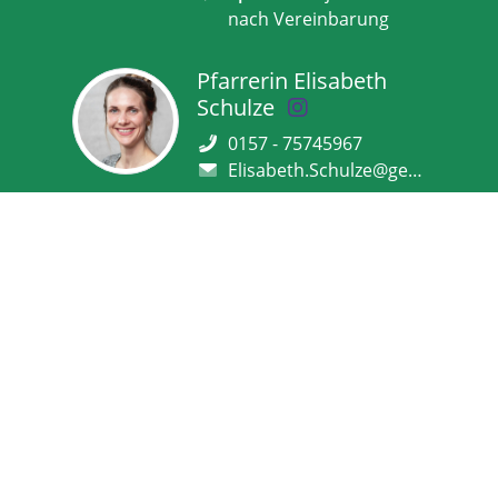
nach Vereinbarung
Pfarrerin Elisabeth
Schulze
0157 - 75745967
Elisabeth.Schulze@gemeinsam.ekbo.de
Sprechzeit:
dienstags
11.00 – 12.00 Uhr im
Pfarrbüro, Kirchplatz 7
(an warmen Tagen vor
der Kreuzkirche) und
jederzeit nach
Vereinbarung