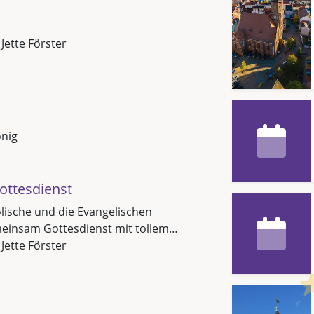
 Jette Förster
önig
ttesdienst
olische und die Evangelischen
insam Gottesdienst mit tollem…
 Jette Förster