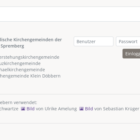
lische Kirchengemeinden der
 Spremberg
Einlog
ferstehungskirchengemeinde
euzkirchengemeinde
chaelkirchengemeinde
rchengemeinde Klein Döbbern
hebern verwendet:
Schwartze
Bild
von
Ulrike Amelung
Bild
von
Sebastian Krüger