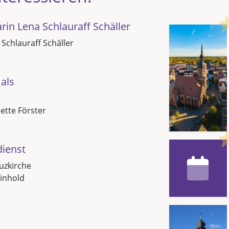
in Lena Schlauraff Schäller
 Schlauraff Schäller
als
Jette Förster
dienst
uzkirche
inhold