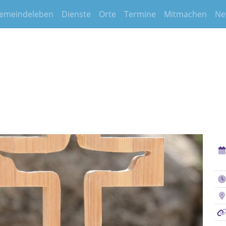
emeindeleben
Dienste
Orte
Termine
Mitmachen
Ne