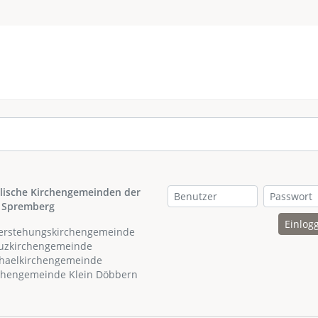
lische Kirchengemeinden der
 Spremberg
Einlog
ferstehungskirchengemeinde
euzkirchengemeinde
chaelkirchengemeinde
rchengemeinde Klein Döbbern