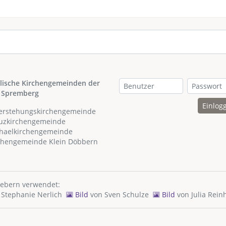
lische Kirchengemeinden der
 Spremberg
Einlog
ferstehungskirchengemeinde
euzkirchengemeinde
chaelkirchengemeinde
rchengemeinde Klein Döbbern
hebern verwendet:
n
Stephanie Nerlich
Bild
von
Sven Schulze
Bild
von
Julia Rein