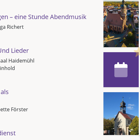
gen – eine Stunde Abendmusik
ga Richert
Und Lieder
saal Haidemühl
inhold
als
Jette Förster
dienst