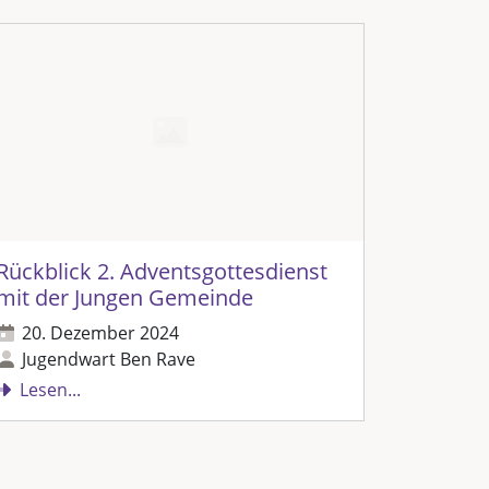
Rückblick 2. Adventsgottesdienst
Jugendf
mit der Jungen Gemeinde
1. Se
20. Dezember 2024
Jugen
Jugendwart Ben Rave
Lesen..
Lesen...