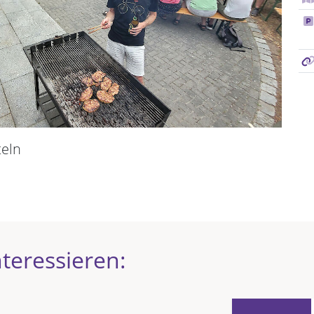
teln
teressieren: