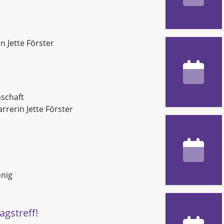
in Jette Förster
schaft
arrerin Jette Förster
önig
agstreff!