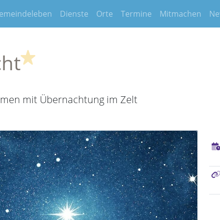
emeindeleben
Dienste
Orte
Termine
Mitmachen
Ne
(Highlight)
cht
men mit Übernachtung im Zelt