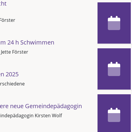
cht
Förster
eim 24 h Schwimmen
 Jette Förster
en 2025
rschiedene
sere neue Gemeindepädagogin
ndepädagogin Kirsten Wolf