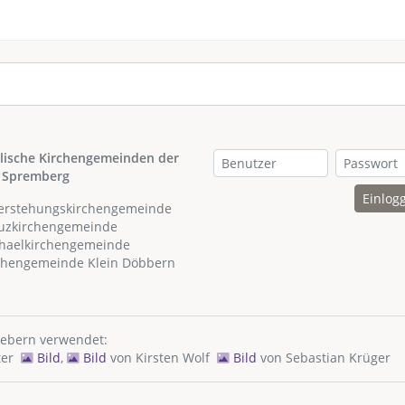
lische Kirchengemeinden der
 Spremberg
Einlog
ferstehungskirchengemeinde
euzkirchengemeinde
chaelkirchengemeinde
rchengemeinde Klein Döbbern
hebern verwendet:
ter
Bild
,
Bild
von
Kirsten Wolf
Bild
von
Sebastian Krüger