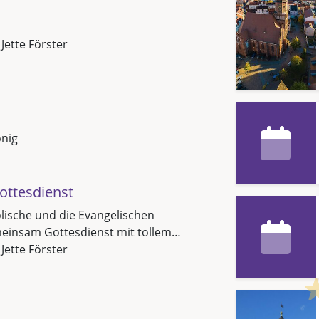
 Jette Förster
önig
ttesdienst
olische und die Evangelischen
insam Gottesdienst mit tollem…
 Jette Förster