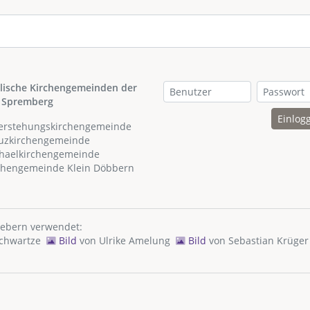
lische Kirchengemeinden der
 Spremberg
Einlog
ferstehungskirchengemeinde
euzkirchengemeinde
chaelkirchengemeinde
rchengemeinde Klein Döbbern
hebern verwendet:
Schwartze
Bild
von
Ulrike Amelung
Bild
von
Sebastian Krüger