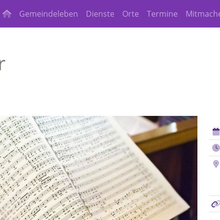
Gemeindeleben
Dienste
Orte
Termine
Mitmach
r