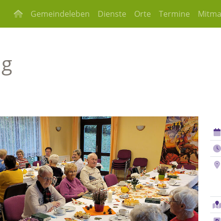
Gemeindeleben
Dienste
Orte
Termine
Mitm
ag