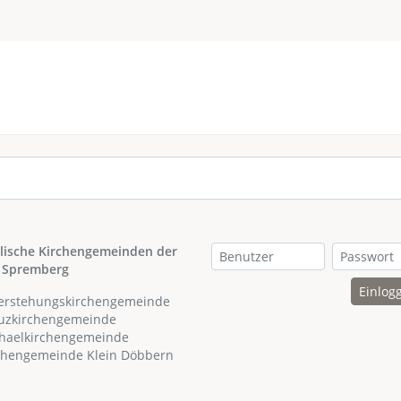
lische Kirchengemeinden der
 Spremberg
Einlog
ferstehungskirchengemeinde
euzkirchengemeinde
chaelkirchengemeinde
rchengemeinde Klein Döbbern