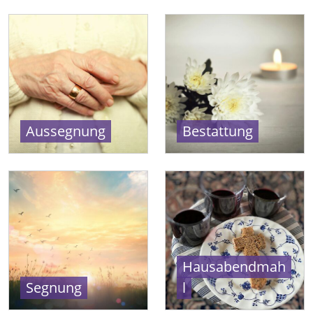
Aussegnung
Bestattung
Hausabendmah
Segnung
l