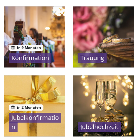
in 9 Monaten
Konfirmation
Trauung
in 2 Monaten
Jubelkonfirmatio
n
Jubelhochzeit